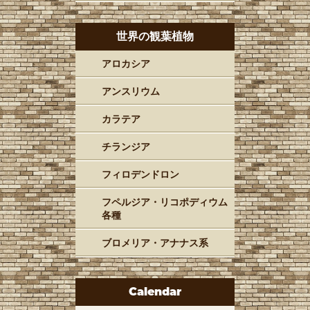
世界の観葉植物
アロカシア
アンスリウム
カラテア
チランジア
フィロデンドロン
フペルジア・リコポディウム
各種
ブロメリア・アナナス系
Calendar