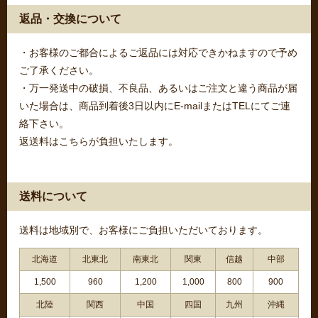
返品・交換について
・お客様のご都合によるご返品には対応できかねますので予め
ご了承ください。
・万一発送中の破損、不良品、あるいはご注文と違う商品が届
いた場合は、商品到着後3日以内にE-mailまたはTELにてご連
絡下さい。
返送料はこちらが負担いたします。
送料について
送料は地域別で、お客様にご負担いただいております。
北海道
北東北
南東北
関東
信越
中部
1,500
960
1,200
1,000
800
900
北陸
関西
中国
四国
九州
沖縄