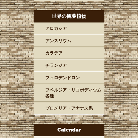
世界の観葉植物
アロカシア
アンスリウム
カラテア
チランジア
フィロデンドロン
フペルジア・リコポディウム
各種
ブロメリア・アナナス系
Calendar