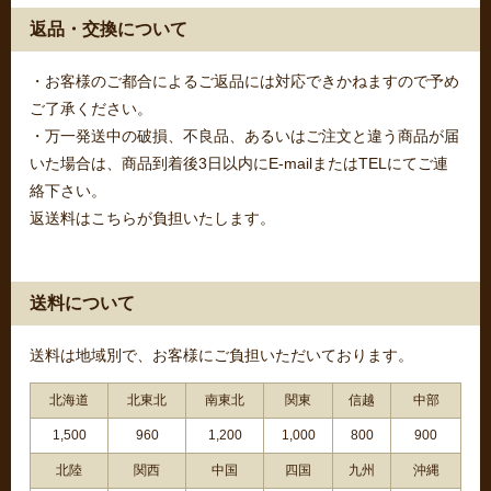
返品・交換について
・お客様のご都合によるご返品には対応できかねますので予め
ご了承ください。
・万一発送中の破損、不良品、あるいはご注文と違う商品が届
いた場合は、商品到着後3日以内にE-mailまたはTELにてご連
絡下さい。
返送料はこちらが負担いたします。
送料について
送料は地域別で、お客様にご負担いただいております。
北海道
北東北
南東北
関東
信越
中部
1,500
960
1,200
1,000
800
900
北陸
関西
中国
四国
九州
沖縄