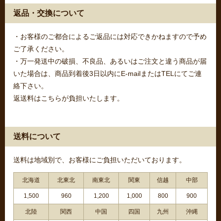
返品・交換について
・お客様のご都合によるご返品には対応できかねますので予め
ご了承ください。
・万一発送中の破損、不良品、あるいはご注文と違う商品が届
いた場合は、商品到着後3日以内にE-mailまたはTELにてご連
絡下さい。
返送料はこちらが負担いたします。
送料について
送料は地域別で、お客様にご負担いただいております。
北海道
北東北
南東北
関東
信越
中部
1,500
960
1,200
1,000
800
900
北陸
関西
中国
四国
九州
沖縄