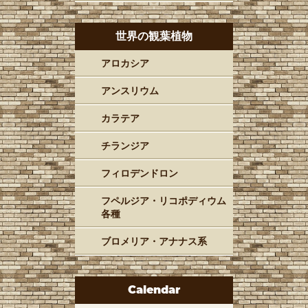
世界の観葉植物
アロカシア
アンスリウム
カラテア
チランジア
フィロデンドロン
フペルジア・リコポディウム
各種
ブロメリア・アナナス系
Calendar