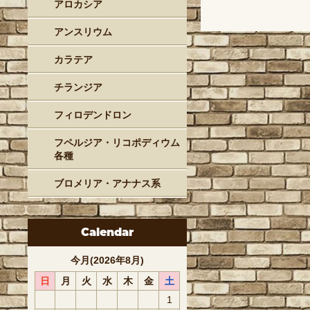
アロカシア
アンスリウム
カラテア
チランジア
フィロデンドロン
フペルジア・リコポディウム
各種
ブロメリア・アナナス系
Calendar
今月(2026年8月)
日
月
火
水
木
金
土
1