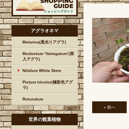
アグラオネマ
Metarica(黒光りアグラ)
Modestum ‘Variegatum’(斑
入アグラ)
Nitidum White Stem
Pictum tricolor(極彩色アグ
ラ)
Rotundum
« 前へ
世界の観葉植物