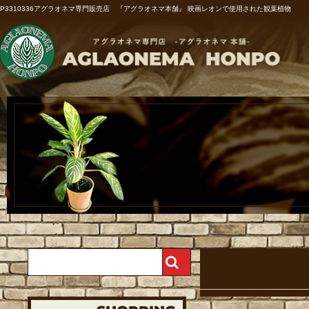
P3310336アグラオネマ専門販売店 『アグラオネマ本舗』 映画レオンで使用された観葉植物