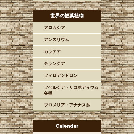
世界の観葉植物
アロカシア
アンスリウム
カラテア
チランジア
フィロデンドロン
フペルジア・リコポディウム
各種
ブロメリア・アナナス系
Calendar