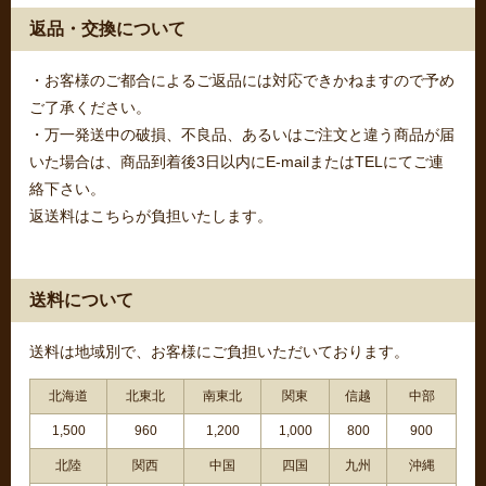
返品・交換について
・お客様のご都合によるご返品には対応できかねますので予め
ご了承ください。
・万一発送中の破損、不良品、あるいはご注文と違う商品が届
いた場合は、商品到着後3日以内にE-mailまたはTELにてご連
絡下さい。
返送料はこちらが負担いたします。
送料について
送料は地域別で、お客様にご負担いただいております。
北海道
北東北
南東北
関東
信越
中部
1,500
960
1,200
1,000
800
900
北陸
関西
中国
四国
九州
沖縄