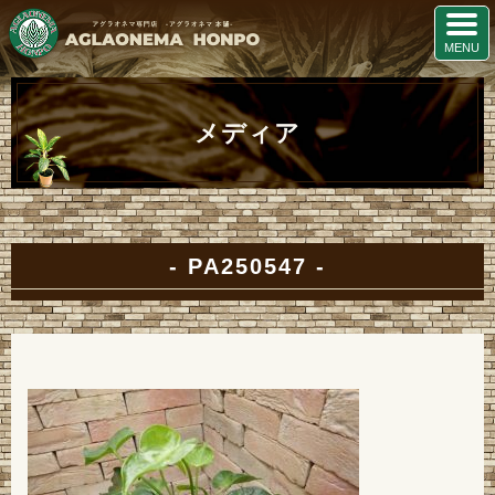
メディア
PA250547