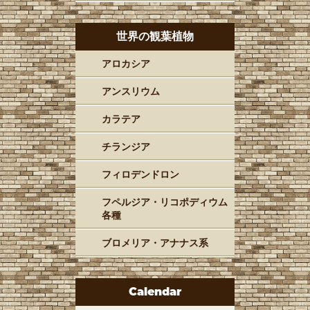
世界の観葉植物
アロカシア
アンスリウム
カラテア
チランジア
フィロデンドロン
フペルジア・リコポディウム
各種
ブロメリア・アナナス系
Calendar