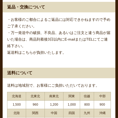
返品・交換について
・お客様のご都合によるご返品には対応できかねますので予め
ご了承ください。
・万一発送中の破損、不良品、あるいはご注文と違う商品が届
いた場合は、商品到着後3日以内にE-mailまたはTELにてご連
絡下さい。
返送料はこちらが負担いたします。
送料について
送料は地域別で、お客様にご負担いただいております。
北海道
北東北
南東北
関東
信越
中部
1,500
960
1,200
1,000
800
900
北陸
関西
中国
四国
九州
沖縄