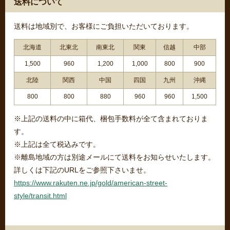
送料について
送料は地域別で、お客様にご負担いただいております。
北海道
北東北
南東北
関東
信越
中部
1,500
960
1,200
1,000
800
900
北陸
関西
中国
四国
九州
沖縄
800
800
880
960
960
1,500
※上記の送料の中に箱代、梱包手数料が全て含まれておりま
す。
※上記は全て税込みです。
※離島地域の方は別途メールにて送料をお知らせいたします。
詳しくは下記のURLをご参照下さいませ。
https://www.rakuten.ne.jp/gold/american-street-
style/transit.html