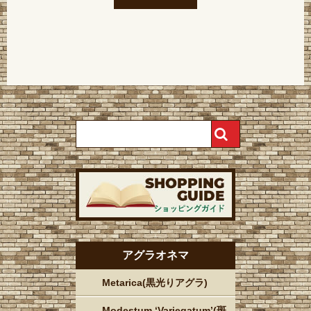
アグラオネマ
Metarica(黒光りアグラ)
Modestum ‘Variegatum’(斑