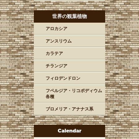
世界の観葉植物
アロカシア
アンスリウム
カラテア
チランジア
フィロデンドロン
フペルジア・リコポディウム
各種
ブロメリア・アナナス系
Calendar