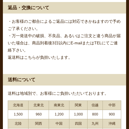
返品・交換について
・お客様のご都合によるご返品には対応できかねますので予め
ご了承ください。
・万一発送中の破損、不良品、あるいはご注文と違う商品が届
いた場合は、商品到着後3日以内にE-mailまたはTELにてご連
絡下さい。
返送料はこちらが負担いたします。
送料について
送料は地域別で、お客様にご負担いただいております。
北海道
北東北
南東北
関東
信越
中部
1,500
960
1,200
1,000
800
900
北陸
関西
中国
四国
九州
沖縄