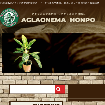
PB030872アグラオネマ専門販売店 『アグラオネマ本舗』 映画レオンで使用された観葉植物