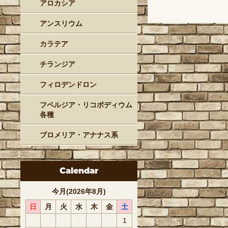
アロカシア
アンスリウム
カラテア
チランジア
フィロデンドロン
フペルジア・リコポディウム
各種
ブロメリア・アナナス系
Calendar
今月(2026年8月)
日
月
火
水
木
金
土
1