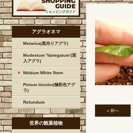
アグラオネマ
Metarica(黒光りアグラ)
Modestum ‘Variegatum’(斑
入アグラ)
Nitidum White Stem
Pictum tricolor(極彩色アグ
ラ)
Rotundum
« 前へ
世界の観葉植物