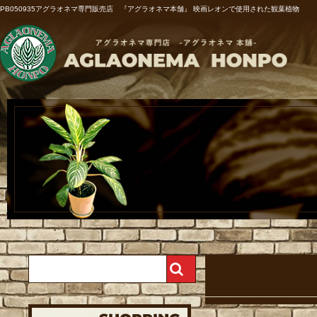
PB050935アグラオネマ専門販売店 『アグラオネマ本舗』 映画レオンで使用された観葉植物