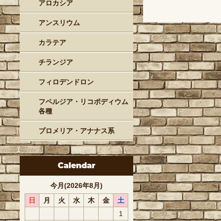
アロカシア
アンスリウム
カラテア
チランジア
フィロデンドロン
フペルジア・リコポディウム
各種
ブロメリア・アナナス系
Calendar
今月(2026年8月)
日
月
火
水
木
金
土
1