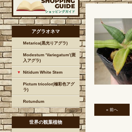
アグラオネマ
Metarica(黒光りアグラ)
Modestum ‘Variegatum’(斑
入アグラ)
Nitidum White Stem
Pictum tricolor(極彩色アグ
ラ)
Rotundum
« 前へ
世界の観葉植物