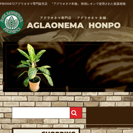
PB050972アグラオネマ専門販売店 『アグラオネマ本舗』 映画レオンで使用された観葉植物