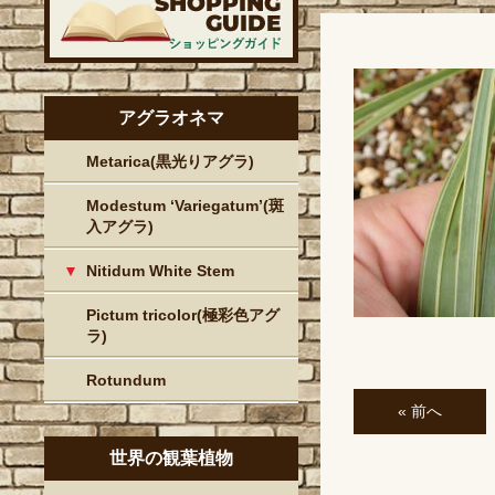
アグラオネマ
Metarica(黒光りアグラ)
Modestum ‘Variegatum’(斑
入アグラ)
Nitidum White Stem
Pictum tricolor(極彩色アグ
ラ)
Rotundum
« 前へ
世界の観葉植物