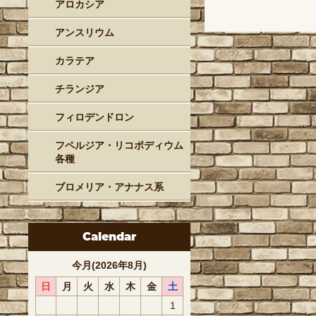
アロカシア
アンスリウム
カラテア
チランジア
フィロデンドロン
フペルジア・リコポディウム
各種
ブロメリア・アナナス系
Calendar
今月(2026年8月)
日
月
火
水
木
金
土
1