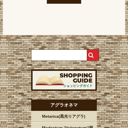
アグラオネマ
Metarica(黒光りアグラ)
Modestum ‘Variegatum’(斑