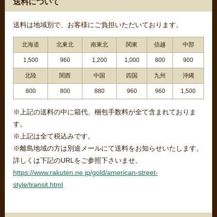
送料について
送料は地域別で、お客様にご負担いただいております。
北海道
北東北
南東北
関東
信越
中部
1,500
960
1,200
1,000
800
900
北陸
関西
中国
四国
九州
沖縄
800
800
880
960
960
1,500
※上記の送料の中に箱代、梱包手数料が全て含まれておりま
す。
※上記は全て税込みです。
※離島地域の方は別途メールにて送料をお知らせいたします。
詳しくは下記のURLをご参照下さいませ。
https://www.rakuten.ne.jp/gold/american-street-
style/transit.html