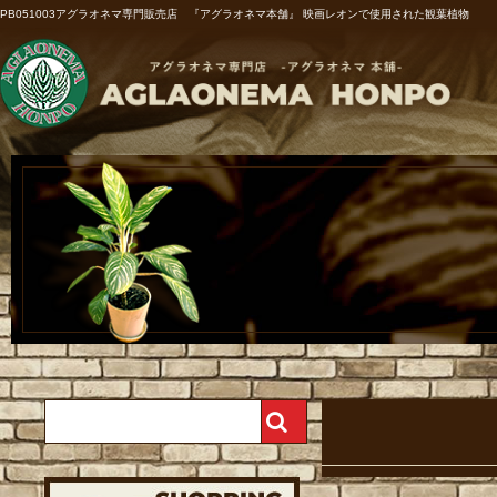
PB051003アグラオネマ専門販売店 『アグラオネマ本舗』 映画レオンで使用された観葉植物