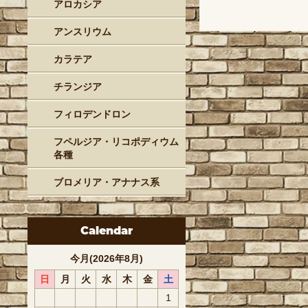
アロカシア
アンスリウム
カラテア
チランジア
フィロデンドロン
フペルジア・リコポディウム
各種
ブロメリア・アナナス系
Calendar
今月(2026年8月)
日
月
火
水
木
金
土
1