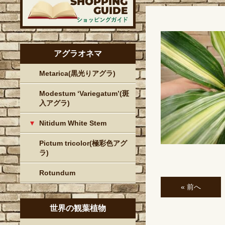
アグラオネマ
Metarica(黒光りアグラ)
Modestum ‘Variegatum’(斑
入アグラ)
Nitidum White Stem
Pictum tricolor(極彩色アグ
ラ)
Rotundum
« 前へ
世界の観葉植物