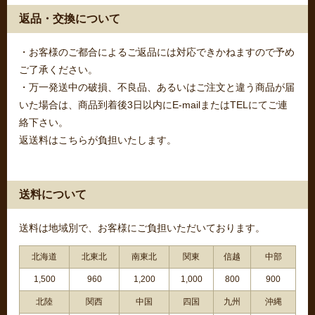
返品・交換について
・お客様のご都合によるご返品には対応できかねますので予め
ご了承ください。
・万一発送中の破損、不良品、あるいはご注文と違う商品が届
いた場合は、商品到着後3日以内にE-mailまたはTELにてご連
絡下さい。
返送料はこちらが負担いたします。
送料について
送料は地域別で、お客様にご負担いただいております。
北海道
北東北
南東北
関東
信越
中部
1,500
960
1,200
1,000
800
900
北陸
関西
中国
四国
九州
沖縄