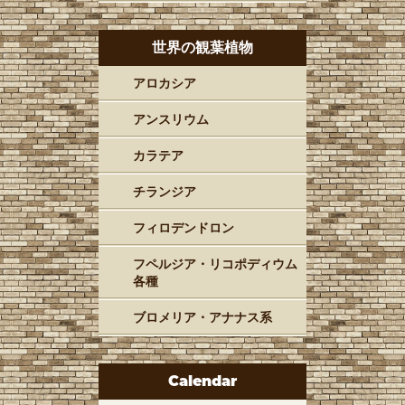
世界の観葉植物
アロカシア
アンスリウム
カラテア
チランジア
フィロデンドロン
フペルジア・リコポディウム
各種
ブロメリア・アナナス系
Calendar