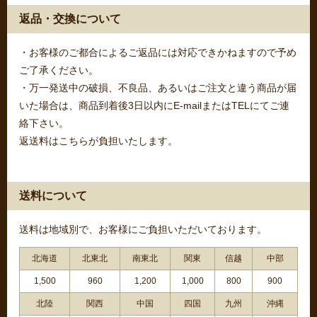
返品・交換について
・お客様のご都合によるご返品には対応できかねますので予め
ご了承ください。
・万一発送中の破損、不良品、あるいはご注文と違う商品が届
いた場合は、商品到着後3日以内にE-mailまたはTELにてご連
絡下さい。
返送料はこちらが負担いたします。
送料について
送料は地域別で、お客様にご負担いただいております。
北海道
北東北
南東北
関東
信越
中部
1,500
960
1,200
1,000
800
900
北陸
関西
中国
四国
九州
沖縄