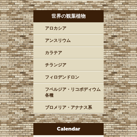
世界の観葉植物
アロカシア
アンスリウム
カラテア
チランジア
フィロデンドロン
フペルジア・リコポディウム
各種
ブロメリア・アナナス系
Calendar