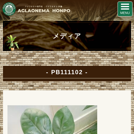
メディア
PB111102