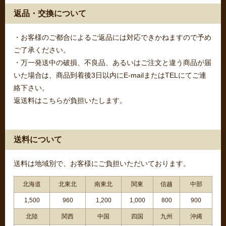
返品・交換について
・お客様のご都合によるご返品には対応できかねますので予め
ご了承ください。
・万一発送中の破損、不良品、あるいはご注文と違う商品が届
いた場合は、商品到着後3日以内にE-mailまたはTELにてご連
絡下さい。
返送料はこちらが負担いたします。
送料について
送料は地域別で、お客様にご負担いただいております。
北海道
北東北
南東北
関東
信越
中部
1,500
960
1,200
1,000
800
900
北陸
関西
中国
四国
九州
沖縄