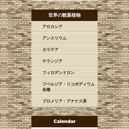
世界の観葉植物
アロカシア
アンスリウム
カラテア
チランジア
フィロデンドロン
フペルジア・リコポディウム
各種
ブロメリア・アナナス系
Calendar