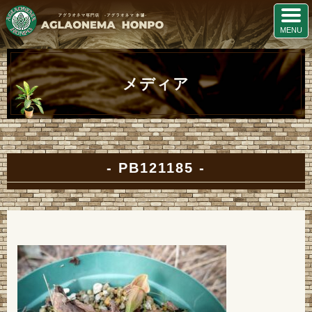
メディア
PB121185