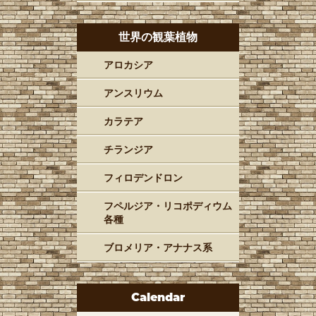
世界の観葉植物
アロカシア
アンスリウム
カラテア
チランジア
フィロデンドロン
フペルジア・リコポディウム
各種
ブロメリア・アナナス系
Calendar