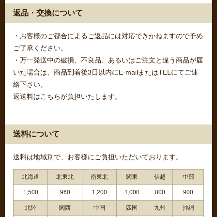
返品・交換について
・お客様のご都合によるご返品には対応できかねますので予め
ご了承ください。
・万一発送中の破損、不良品、あるいはご注文と違う商品が届
いた場合は、商品到着後3日以内にE-mailまたはTELにてご連
絡下さい。
返送料はこちらが負担いたします。
送料について
送料は地域別で、お客様にご負担いただいております。
北海道
北東北
南東北
関東
信越
中部
1,500
960
1,200
1,000
800
900
北陸
関西
中国
四国
九州
沖縄