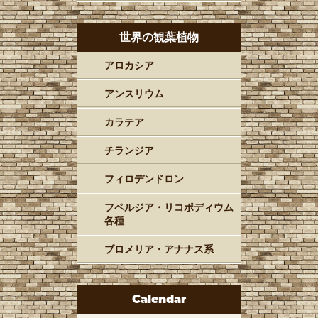
世界の観葉植物
アロカシア
アンスリウム
カラテア
チランジア
フィロデンドロン
フペルジア・リコポディウム
各種
ブロメリア・アナナス系
Calendar