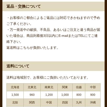
返品・交換について
・お客様のご都合によるご返品には対応できかねますので予め
ご了承ください。
・万一発送中の破損、不良品、あるいはご注文と違う商品が届
いた場合は、商品到着後3日以内にE-mailまたはTELにてご連
絡下さい。
返送料はこちらが負担いたします。
送料について
送料は地域別で、お客様にご負担いただいております。
北海道
北東北
南東北
関東
信越
中部
1,500
960
1,200
1,000
800
900
北陸
関西
中国
四国
九州
沖縄