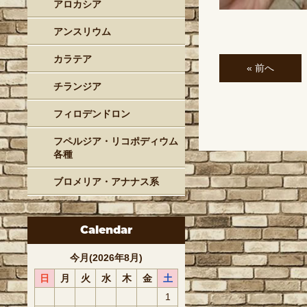
アロカシア
アンスリウム
カラテア
« 前へ
チランジア
フィロデンドロン
フペルジア・リコポディウム
各種
ブロメリア・アナナス系
Calendar
今月(2026年8月)
日
月
火
水
木
金
土
1