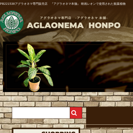
PB221538アグラオネマ専門販売店 『アグラオネマ本舗』 映画レオンで使用された観葉植物