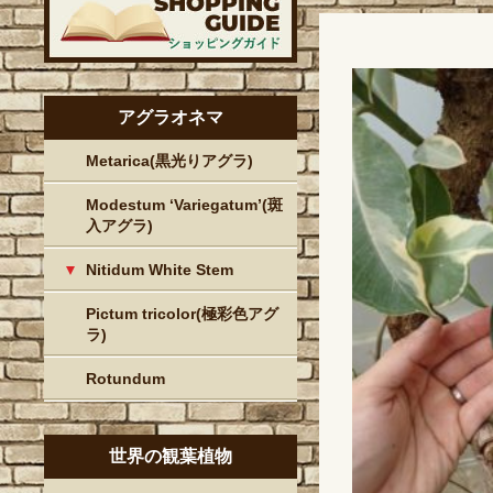
アグラオネマ
Metarica(黒光りアグラ)
Modestum ‘Variegatum’(斑
入アグラ)
Nitidum White Stem
Pictum tricolor(極彩色アグ
ラ)
Rotundum
世界の観葉植物