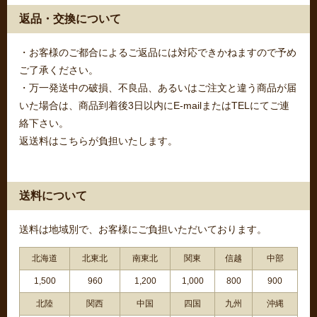
返品・交換について
・お客様のご都合によるご返品には対応できかねますので予め
ご了承ください。
・万一発送中の破損、不良品、あるいはご注文と違う商品が届
いた場合は、商品到着後3日以内にE-mailまたはTELにてご連
絡下さい。
返送料はこちらが負担いたします。
送料について
送料は地域別で、お客様にご負担いただいております。
北海道
北東北
南東北
関東
信越
中部
1,500
960
1,200
1,000
800
900
北陸
関西
中国
四国
九州
沖縄