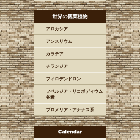
世界の観葉植物
アロカシア
アンスリウム
カラテア
チランジア
フィロデンドロン
フペルジア・リコポディウム
各種
ブロメリア・アナナス系
Calendar