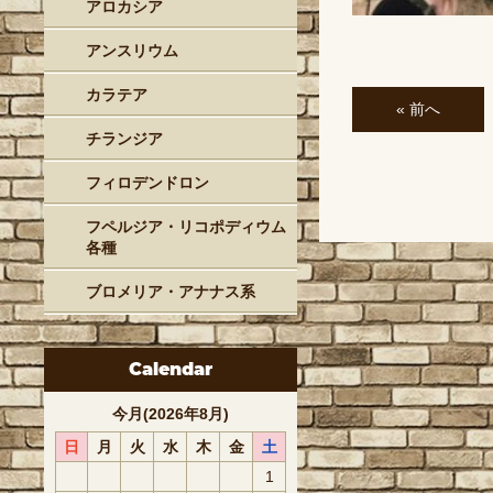
アロカシア
アンスリウム
カラテア
« 前へ
チランジア
フィロデンドロン
フペルジア・リコポディウム
各種
ブロメリア・アナナス系
Calendar
今月(2026年8月)
日
月
火
水
木
金
土
1