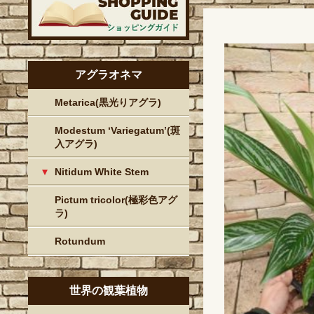
アグラオネマ
Metarica(黒光りアグラ)
Modestum ‘Variegatum’(斑
入アグラ)
Nitidum White Stem
Pictum tricolor(極彩色アグ
ラ)
Rotundum
世界の観葉植物