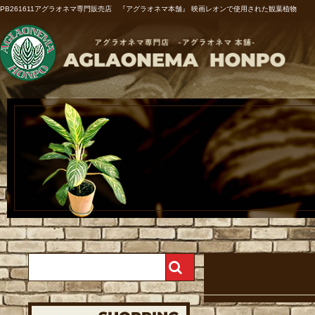
PB261611アグラオネマ専門販売店 『アグラオネマ本舗』 映画レオンで使用された観葉植物