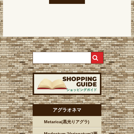
アグラオネマ
Metarica(黒光りアグラ)
Modestum ‘Variegatum’(斑