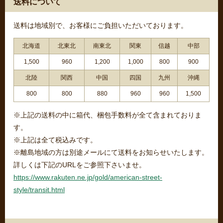
送料について
送料は地域別で、お客様にご負担いただいております。
北海道
北東北
南東北
関東
信越
中部
1,500
960
1,200
1,000
800
900
北陸
関西
中国
四国
九州
沖縄
800
800
880
960
960
1,500
※上記の送料の中に箱代、梱包手数料が全て含まれておりま
す。
※上記は全て税込みです。
※離島地域の方は別途メールにて送料をお知らせいたします。
詳しくは下記のURLをご参照下さいませ。
https://www.rakuten.ne.jp/gold/american-street-
style/transit.html