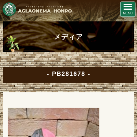
メディア
PB281678