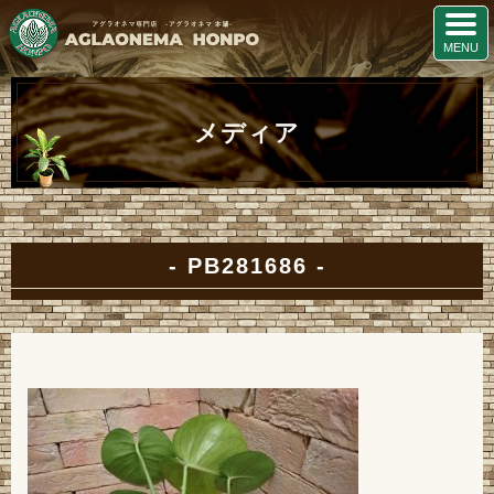
メディア
PB281686