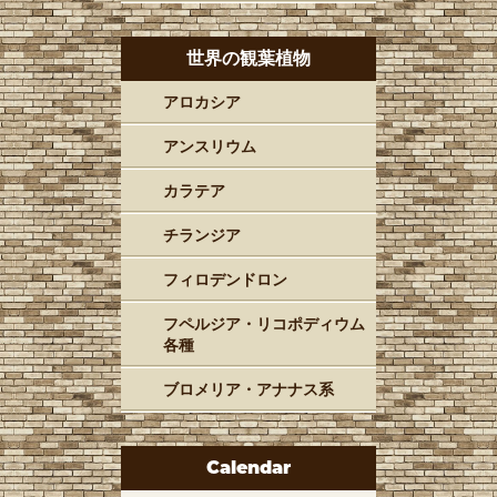
世界の観葉植物
アロカシア
アンスリウム
カラテア
チランジア
フィロデンドロン
フペルジア・リコポディウム
各種
ブロメリア・アナナス系
Calendar