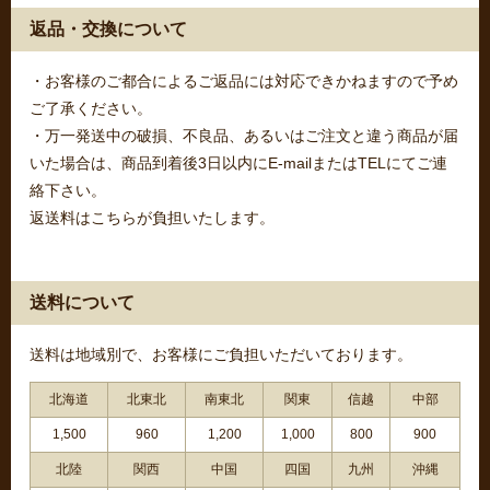
返品・交換について
・お客様のご都合によるご返品には対応できかねますので予め
ご了承ください。
・万一発送中の破損、不良品、あるいはご注文と違う商品が届
いた場合は、商品到着後3日以内にE-mailまたはTELにてご連
絡下さい。
返送料はこちらが負担いたします。
送料について
送料は地域別で、お客様にご負担いただいております。
北海道
北東北
南東北
関東
信越
中部
1,500
960
1,200
1,000
800
900
北陸
関西
中国
四国
九州
沖縄