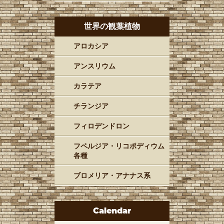
世界の観葉植物
アロカシア
アンスリウム
カラテア
チランジア
フィロデンドロン
フペルジア・リコポディウム
各種
ブロメリア・アナナス系
Calendar