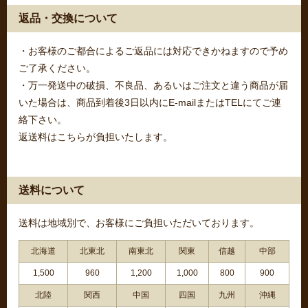
返品・交換について
・お客様のご都合によるご返品には対応できかねますので予め
ご了承ください。
・万一発送中の破損、不良品、あるいはご注文と違う商品が届
いた場合は、商品到着後3日以内にE-mailまたはTELにてご連
絡下さい。
返送料はこちらが負担いたします。
送料について
送料は地域別で、お客様にご負担いただいております。
北海道
北東北
南東北
関東
信越
中部
1,500
960
1,200
1,000
800
900
北陸
関西
中国
四国
九州
沖縄