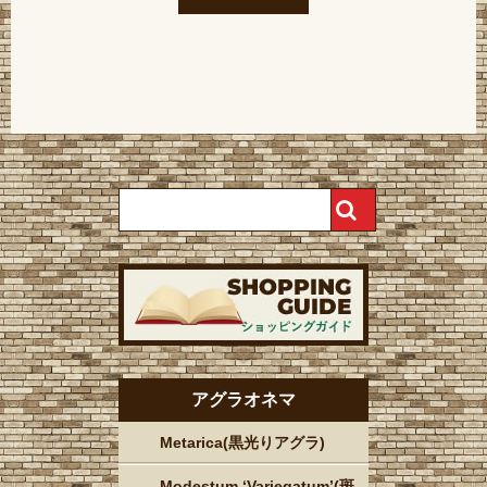
アグラオネマ
Metarica(黒光りアグラ)
Modestum ‘Variegatum’(斑