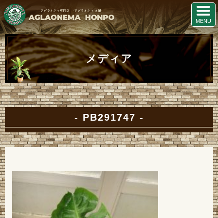
メディア
PB291747