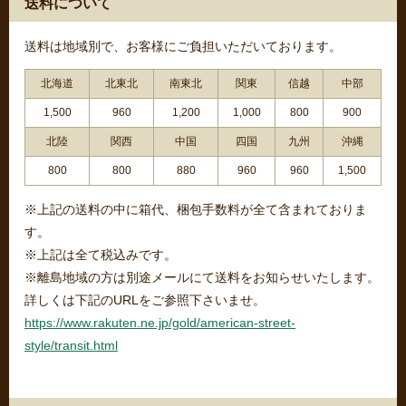
送料について
送料は地域別で、お客様にご負担いただいております。
北海道
北東北
南東北
関東
信越
中部
1,500
960
1,200
1,000
800
900
北陸
関西
中国
四国
九州
沖縄
800
800
880
960
960
1,500
※上記の送料の中に箱代、梱包手数料が全て含まれておりま
す。
※上記は全て税込みです。
※離島地域の方は別途メールにて送料をお知らせいたします。
詳しくは下記のURLをご参照下さいませ。
https://www.rakuten.ne.jp/gold/american-street-
style/transit.html