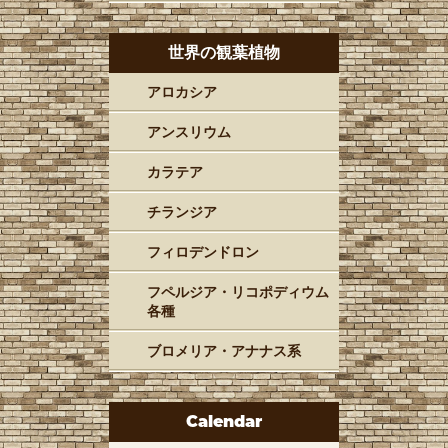
世界の観葉植物
アロカシア
アンスリウム
カラテア
チランジア
フィロデンドロン
フペルジア・リコポディウム
各種
ブロメリア・アナナス系
Calendar