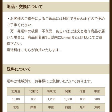
返品・交換について
・お客様のご都合によるご返品には対応できかねますので予め
ご了承ください。
・万一発送中の破損、不良品、あるいはご注文と違う商品が届
いた場合は、商品到着後3日以内にE-mailまたはTELにてご連
絡下さい。
返送料はこちらが負担いたします。
送料について
送料は地域別で、お客様にご負担いただいております。
北海道
北東北
南東北
関東
信越
中部
1,500
960
1,200
1,000
800
900
北陸
関西
中国
四国
九州
沖縄