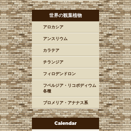
世界の観葉植物
アロカシア
アンスリウム
カラテア
チランジア
フィロデンドロン
フペルジア・リコポディウム
各種
ブロメリア・アナナス系
Calendar