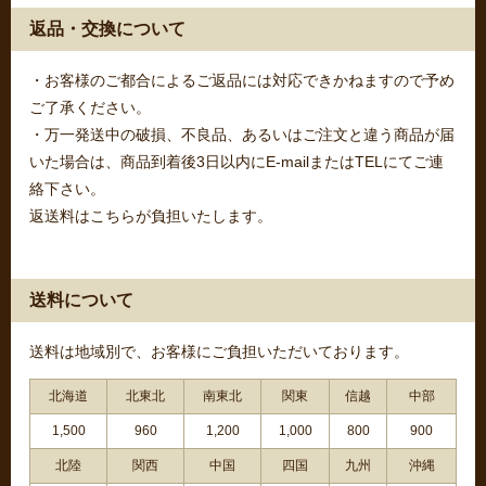
返品・交換について
・お客様のご都合によるご返品には対応できかねますので予め
ご了承ください。
・万一発送中の破損、不良品、あるいはご注文と違う商品が届
いた場合は、商品到着後3日以内にE-mailまたはTELにてご連
絡下さい。
返送料はこちらが負担いたします。
送料について
送料は地域別で、お客様にご負担いただいております。
北海道
北東北
南東北
関東
信越
中部
1,500
960
1,200
1,000
800
900
北陸
関西
中国
四国
九州
沖縄