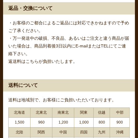
返品・交換について
・お客様のご都合によるご返品には対応できかねますので予め
ご了承ください。
・万一発送中の破損、不良品、あるいはご注文と違う商品が届
いた場合は、商品到着後3日以内にE-mailまたはTELにてご連
絡下さい。
返送料はこちらが負担いたします。
送料について
送料は地域別で、お客様にご負担いただいております。
北海道
北東北
南東北
関東
信越
中部
1,500
960
1,200
1,000
800
900
北陸
関西
中国
四国
九州
沖縄