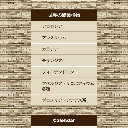
世界の観葉植物
アロカシア
アンスリウム
カラテア
チランジア
フィロデンドロン
フペルジア・リコポディウム
各種
ブロメリア・アナナス系
Calendar