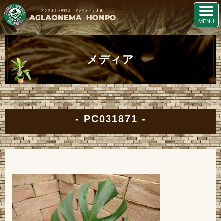
メディア
PC031871