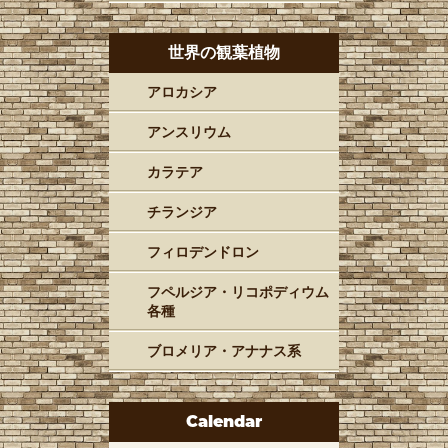
世界の観葉植物
アロカシア
アンスリウム
カラテア
チランジア
フィロデンドロン
フペルジア・リコポディウム
各種
ブロメリア・アナナス系
Calendar