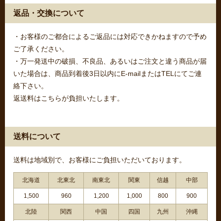
返品・交換について
・お客様のご都合によるご返品には対応できかねますので予め
ご了承ください。
・万一発送中の破損、不良品、あるいはご注文と違う商品が届
いた場合は、商品到着後3日以内にE-mailまたはTELにてご連
絡下さい。
返送料はこちらが負担いたします。
送料について
送料は地域別で、お客様にご負担いただいております。
北海道
北東北
南東北
関東
信越
中部
1,500
960
1,200
1,000
800
900
北陸
関西
中国
四国
九州
沖縄