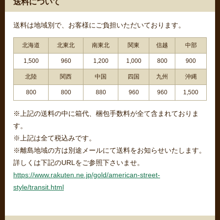
送料について
送料は地域別で、お客様にご負担いただいております。
北海道
北東北
南東北
関東
信越
中部
1,500
960
1,200
1,000
800
900
北陸
関西
中国
四国
九州
沖縄
800
800
880
960
960
1,500
※上記の送料の中に箱代、梱包手数料が全て含まれておりま
す。
※上記は全て税込みです。
※離島地域の方は別途メールにて送料をお知らせいたします。
詳しくは下記のURLをご参照下さいませ。
https://www.rakuten.ne.jp/gold/american-street-
style/transit.html