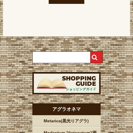
アグラオネマ
Metarica(黒光りアグラ)
Modestum ‘Variegatum’(斑