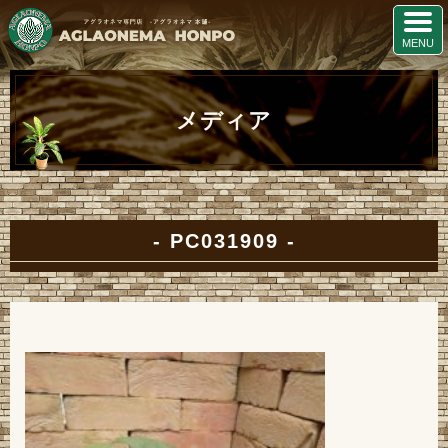
メディア
PC031909