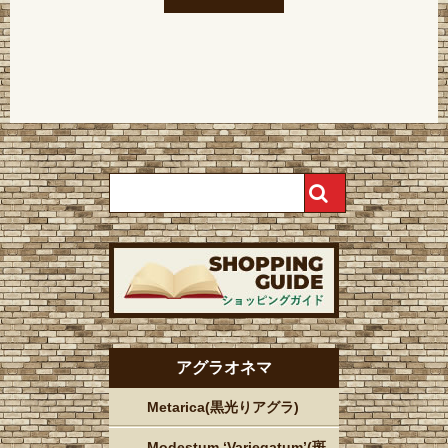
アグラオネマ
Metarica(黒光りアグラ)
Modestum ‘Variegatum’(斑