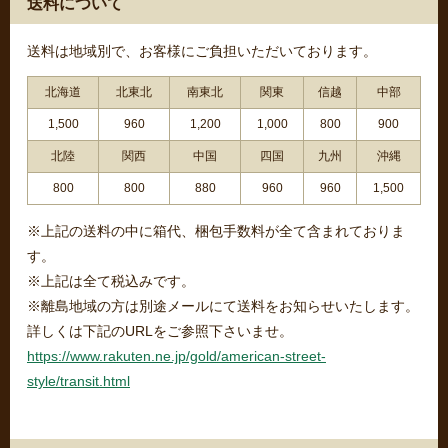
送料について
送料は地域別で、お客様にご負担いただいております。
北海道
北東北
南東北
関東
信越
中部
1,500
960
1,200
1,000
800
900
北陸
関西
中国
四国
九州
沖縄
800
800
880
960
960
1,500
※上記の送料の中に箱代、梱包手数料が全て含まれておりま
す。
※上記は全て税込みです。
※離島地域の方は別途メールにて送料をお知らせいたします。
詳しくは下記のURLをご参照下さいませ。
https://www.rakuten.ne.jp/gold/american-street-
style/transit.html