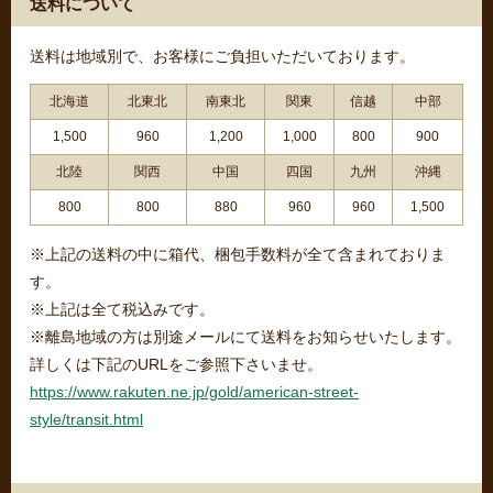
送料について
送料は地域別で、お客様にご負担いただいております。
北海道
北東北
南東北
関東
信越
中部
1,500
960
1,200
1,000
800
900
北陸
関西
中国
四国
九州
沖縄
800
800
880
960
960
1,500
※上記の送料の中に箱代、梱包手数料が全て含まれておりま
す。
※上記は全て税込みです。
※離島地域の方は別途メールにて送料をお知らせいたします。
詳しくは下記のURLをご参照下さいませ。
https://www.rakuten.ne.jp/gold/american-street-
style/transit.html