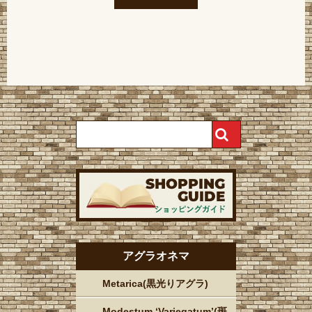
アグラオネマ
Metarica(黒光りアグラ)
Modestum ‘Variegatum’(斑