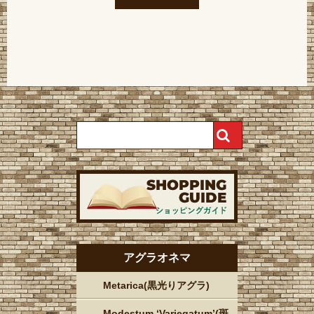
アグラオネマ
Metarica(黒光りアグラ)
Modestum ‘Variegatum’(斑