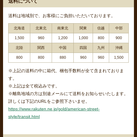
送料について
送料は地域別で、お客様にご負担いただいております。
北海道
北東北
南東北
関東
信越
中部
1,500
960
1,200
1,000
800
900
北陸
関西
中国
四国
九州
沖縄
800
800
880
960
960
1,500
※上記の送料の中に箱代、梱包手数料が全て含まれておりま
す。
※上記は全て税込みです。
※離島地域の方は別途メールにて送料をお知らせいたします。
詳しくは下記のURLをご参照下さいませ。
https://www.rakuten.ne.jp/gold/american-street-
style/transit.html