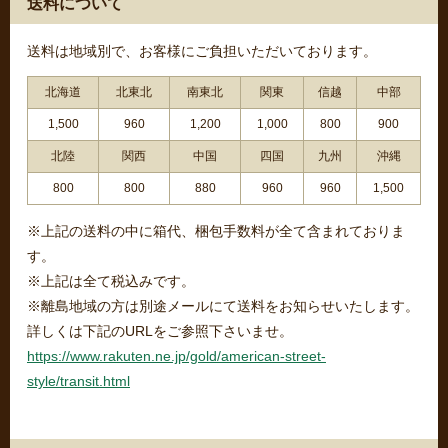
送料について
送料は地域別で、お客様にご負担いただいております。
北海道
北東北
南東北
関東
信越
中部
1,500
960
1,200
1,000
800
900
北陸
関西
中国
四国
九州
沖縄
800
800
880
960
960
1,500
※上記の送料の中に箱代、梱包手数料が全て含まれておりま
す。
※上記は全て税込みです。
※離島地域の方は別途メールにて送料をお知らせいたします。
詳しくは下記のURLをご参照下さいませ。
https://www.rakuten.ne.jp/gold/american-street-
style/transit.html