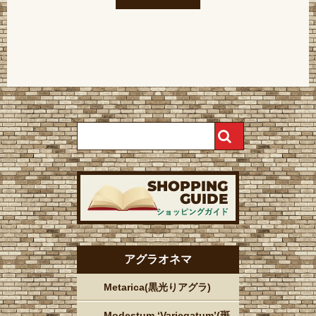
アグラオネマ
Metarica(黒光りアグラ)
Modestum ‘Variegatum’(斑