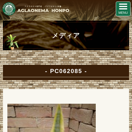
メディア
PC062085