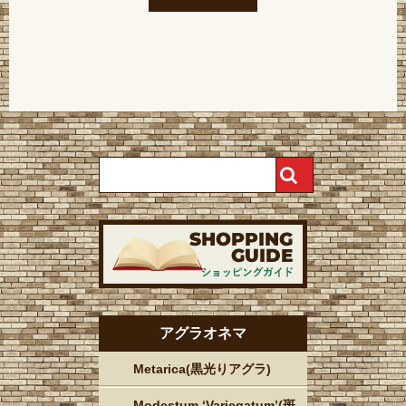
アグラオネマ
Metarica(黒光りアグラ)
Modestum ‘Variegatum’(斑