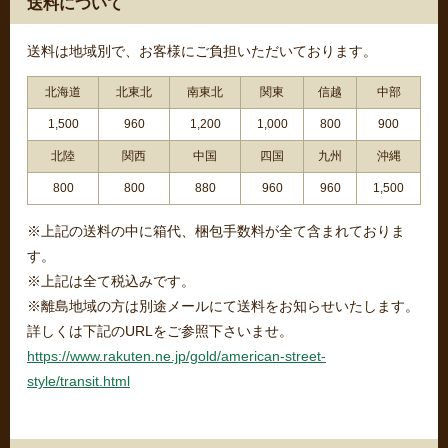
送料について
送料は地域別で、お客様にご負担いただいております。
北海道
北東北
南東北
関東
信越
中部
1,500
960
1,200
1,000
800
900
北陸
関西
中国
四国
九州
沖縄
800
800
880
960
960
1,500
※上記の送料の中に箱代、梱包手数料が全て含まれておりま
す。
※上記は全て税込みです。
※離島地域の方は別途メールにて送料をお知らせいたします。
詳しくは下記のURLをご参照下さいませ。
https://www.rakuten.ne.jp/gold/american-street-
style/transit.html