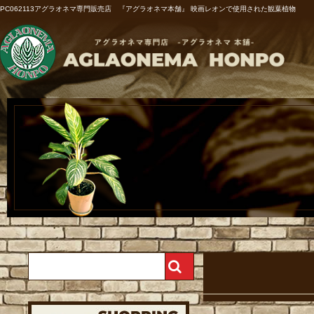
PC062113アグラオネマ専門販売店 『アグラオネマ本舗』 映画レオンで使用された観葉植物