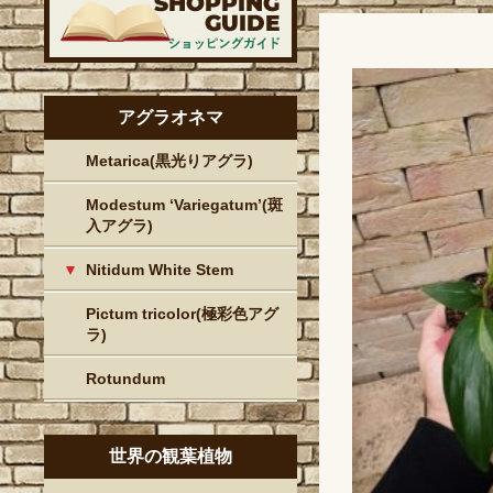
アグラオネマ
Metarica(黒光りアグラ)
Modestum ‘Variegatum’(斑
入アグラ)
Nitidum White Stem
Pictum tricolor(極彩色アグ
ラ)
Rotundum
世界の観葉植物