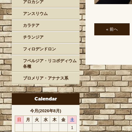
アロカシア
アンスリウム
カラテア
« 前へ
チランジア
フィロデンドロン
フペルジア・リコポディウム
各種
ブロメリア・アナナス系
Calendar
今月(2026年8月)
日
月
火
水
木
金
土
1