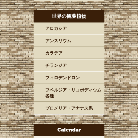
世界の観葉植物
アロカシア
アンスリウム
カラテア
チランジア
フィロデンドロン
フペルジア・リコポディウム
各種
ブロメリア・アナナス系
Calendar