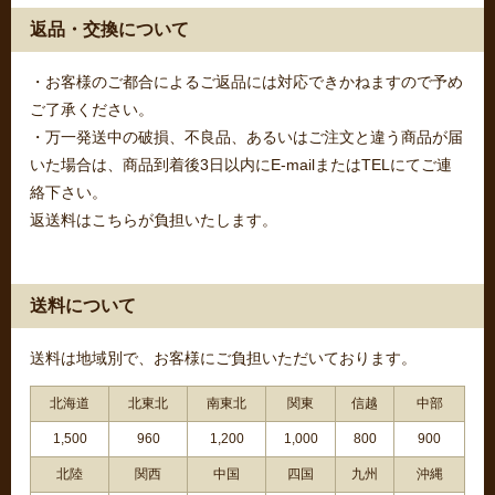
返品・交換について
・お客様のご都合によるご返品には対応できかねますので予め
ご了承ください。
・万一発送中の破損、不良品、あるいはご注文と違う商品が届
いた場合は、商品到着後3日以内にE-mailまたはTELにてご連
絡下さい。
返送料はこちらが負担いたします。
送料について
送料は地域別で、お客様にご負担いただいております。
北海道
北東北
南東北
関東
信越
中部
1,500
960
1,200
1,000
800
900
北陸
関西
中国
四国
九州
沖縄