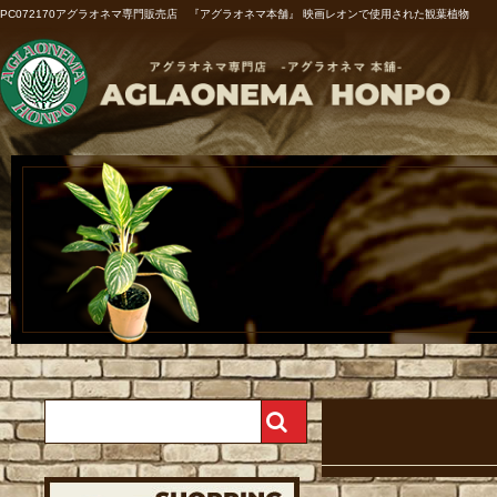
PC072170アグラオネマ専門販売店 『アグラオネマ本舗』 映画レオンで使用された観葉植物