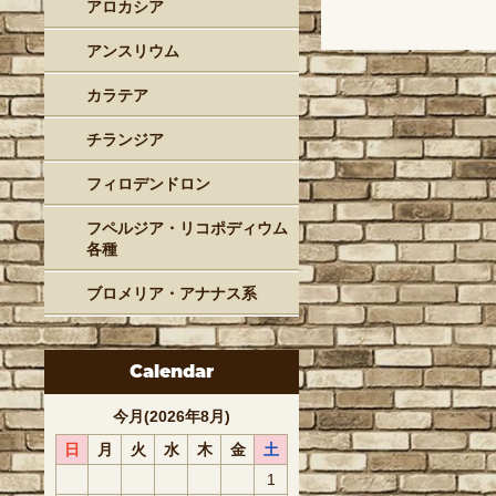
アロカシア
アンスリウム
カラテア
チランジア
フィロデンドロン
フペルジア・リコポディウム
各種
ブロメリア・アナナス系
Calendar
今月(2026年8月)
日
月
火
水
木
金
土
1