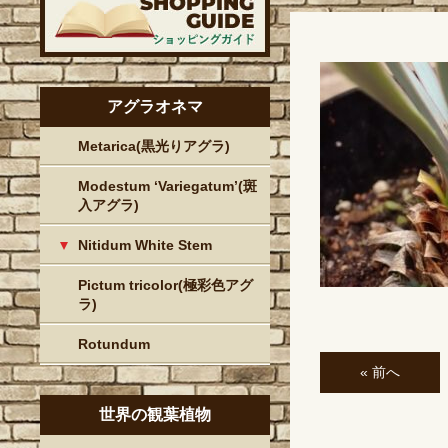
アグラオネマ
Metarica(黒光りアグラ)
Modestum ‘Variegatum’(斑
入アグラ)
Nitidum White Stem
Pictum tricolor(極彩色アグ
ラ)
Rotundum
« 前へ
世界の観葉植物