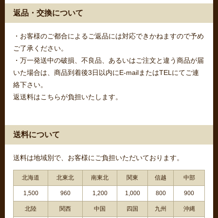
返品・交換について
・お客様のご都合によるご返品には対応できかねますので予め
ご了承ください。
・万一発送中の破損、不良品、あるいはご注文と違う商品が届
いた場合は、商品到着後3日以内にE-mailまたはTELにてご連
絡下さい。
返送料はこちらが負担いたします。
送料について
送料は地域別で、お客様にご負担いただいております。
北海道
北東北
南東北
関東
信越
中部
1,500
960
1,200
1,000
800
900
北陸
関西
中国
四国
九州
沖縄