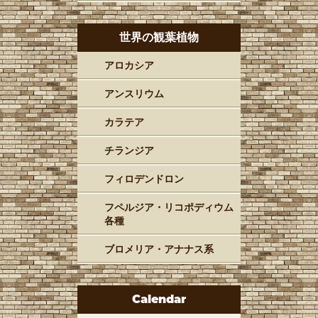
世界の観葉植物
アロカシア
アンスリウム
カラテア
チランジア
フィロデンドロン
フペルジア・リコポディウム
各種
ブロメリア・アナナス系
Calendar