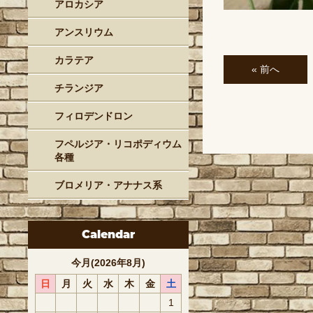
アロカシア
アンスリウム
カラテア
« 前へ
チランジア
フィロデンドロン
フペルジア・リコポディウム
各種
ブロメリア・アナナス系
Calendar
今月(2026年8月)
日
月
火
水
木
金
土
1