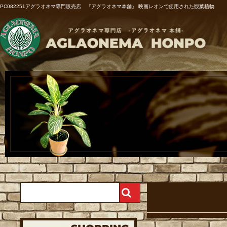
PC082251アグラオネマ専門販売店 『アグラオネマ本舗』 映画レオンで使用された観葉植物