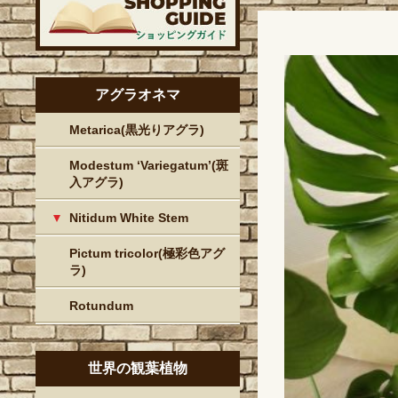
アグラオネマ
Metarica(黒光りアグラ)
Modestum ‘Variegatum’(斑
入アグラ)
Nitidum White Stem
Pictum tricolor(極彩色アグ
ラ)
Rotundum
世界の観葉植物