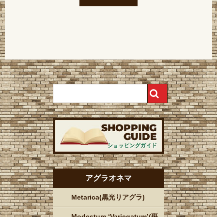
アグラオネマ
Metarica(黒光りアグラ)
Modestum ‘Variegatum’(斑