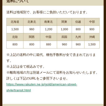
送料について
送料は地域別で、お客様にご負担いただいております。
北海道
北東北
南東北
関東
信越
中部
1,500
960
1,200
1,000
800
900
北陸
関西
中国
四国
九州
沖縄
800
800
880
960
960
1,500
※上記の送料の中に箱代、梱包手数料が全て含まれておりま
す。
※上記は全て税込みです。
※離島地域の方は別途メールにて送料をお知らせいたします。
詳しくは下記のURLをご参照下さいませ。
https://www.rakuten.ne.jp/gold/american-street-
style/transit.html