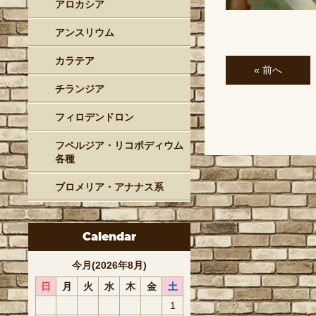
アロカシア
アンスリウム
カラテア
« 前へ
チランジア
フィロデンドロン
フペルジア・リコポディウム
各種
ブロメリア・アナナス系
Calendar
今月(2026年8月)
日
月
火
水
木
金
土
1