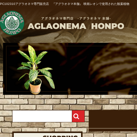
PC102310アグラオネマ専門販売店 『アグラオネマ本舗』 映画レオンで使用された観葉植物