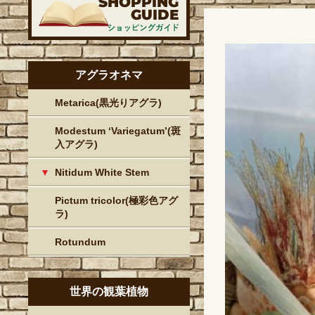
アグラオネマ
Metarica(黒光りアグラ)
Modestum ‘Variegatum’(斑
入アグラ)
Nitidum White Stem
Pictum tricolor(極彩色アグ
ラ)
Rotundum
世界の観葉植物