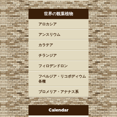
世界の観葉植物
アロカシア
アンスリウム
カラテア
チランジア
フィロデンドロン
フペルジア・リコポディウム
各種
ブロメリア・アナナス系
Calendar