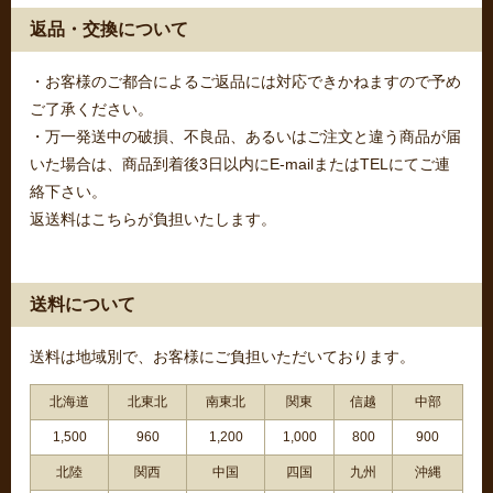
返品・交換について
・お客様のご都合によるご返品には対応できかねますので予め
ご了承ください。
・万一発送中の破損、不良品、あるいはご注文と違う商品が届
いた場合は、商品到着後3日以内にE-mailまたはTELにてご連
絡下さい。
返送料はこちらが負担いたします。
送料について
送料は地域別で、お客様にご負担いただいております。
北海道
北東北
南東北
関東
信越
中部
1,500
960
1,200
1,000
800
900
北陸
関西
中国
四国
九州
沖縄