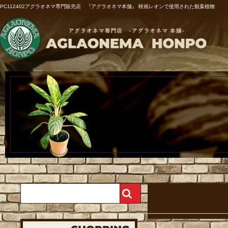
PC112402アグラオネマ専門販売店 『アグラオネマ本舗』 映画レオンで使用された観葉植物