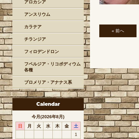
アロカシア
アンスリウム
カラテア
« 前へ
チランジア
フィロデンドロン
フペルジア・リコポディウム
各種
ブロメリア・アナナス系
Calendar
今月(2026年8月)
日
月
火
水
木
金
土
1