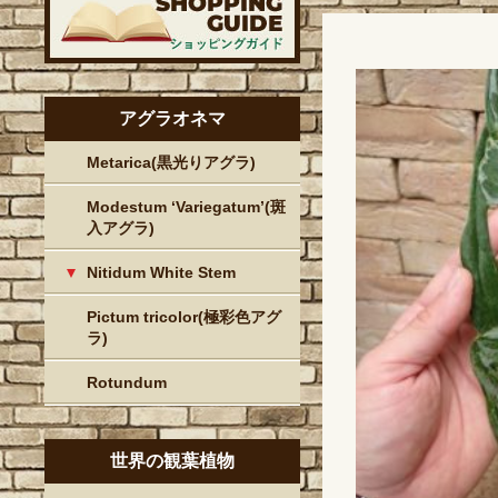
アグラオネマ
Metarica(黒光りアグラ)
Modestum ‘Variegatum’(斑
入アグラ)
Nitidum White Stem
Pictum tricolor(極彩色アグ
ラ)
Rotundum
世界の観葉植物