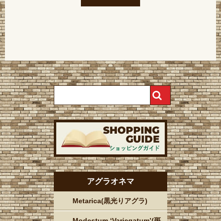
アグラオネマ
Metarica(黒光りアグラ)
Modestum ‘Variegatum’(斑