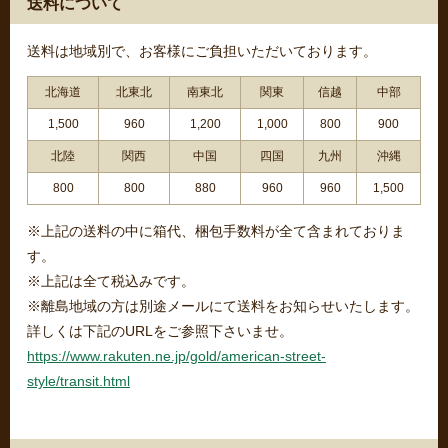
送料について
送料は地域別で、お客様にご負担いただいております。
北海道
北東北
南東北
関東
信越
中部
1,500
960
1,200
1,000
800
900
北陸
関西
中国
四国
九州
沖縄
800
800
880
960
960
1,500
※上記の送料の中に箱代、梱包手数料が全て含まれておりま
す。
※上記は全て税込みです。
※離島地域の方は別途メールにて送料をお知らせいたします。
詳しくは下記のURLをご参照下さいませ。
https://www.rakuten.ne.jp/gold/american-street-
style/transit.html