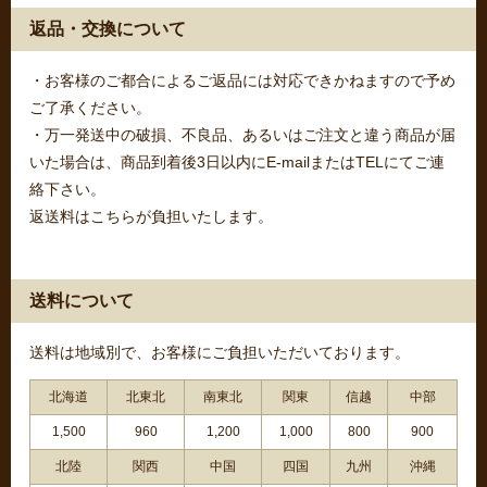
返品・交換について
・お客様のご都合によるご返品には対応できかねますので予め
ご了承ください。
・万一発送中の破損、不良品、あるいはご注文と違う商品が届
いた場合は、商品到着後3日以内にE-mailまたはTELにてご連
絡下さい。
返送料はこちらが負担いたします。
送料について
送料は地域別で、お客様にご負担いただいております。
北海道
北東北
南東北
関東
信越
中部
1,500
960
1,200
1,000
800
900
北陸
関西
中国
四国
九州
沖縄