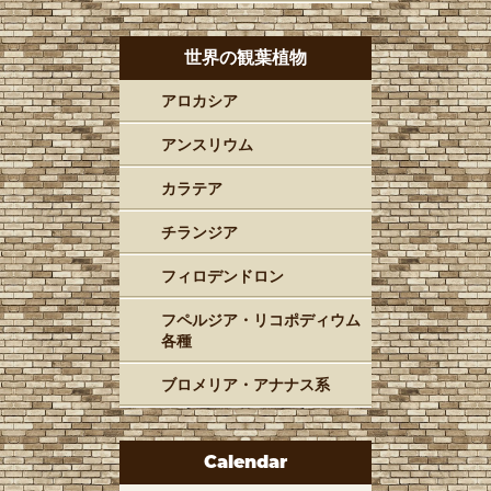
世界の観葉植物
アロカシア
アンスリウム
カラテア
チランジア
フィロデンドロン
フペルジア・リコポディウム
各種
ブロメリア・アナナス系
Calendar