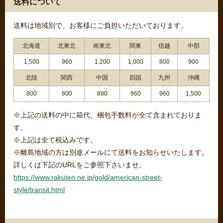
送料について
送料は地域別で、お客様にご負担いただいております。
北海道
北東北
南東北
関東
信越
中部
1,500
960
1,200
1,000
800
900
北陸
関西
中国
四国
九州
沖縄
800
800
880
960
960
1,500
※上記の送料の中に箱代、梱包手数料が全て含まれておりま
す。
※上記は全て税込みです。
※離島地域の方は別途メールにて送料をお知らせいたします。
詳しくは下記のURLをご参照下さいませ。
https://www.rakuten.ne.jp/gold/american-street-
style/transit.html