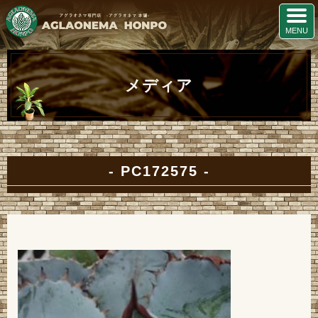
メディア
PC172575