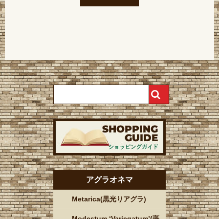
アグラオネマ
Metarica(黒光りアグラ)
Modestum ‘Variegatum’(斑