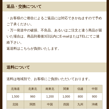
返品・交換について
・お客様のご都合によるご返品には対応できかねますので予め
ご了承ください。
・万一発送中の破損、不良品、あるいはご注文と違う商品が届
いた場合は、商品到着後3日以内にE-mailまたはTELにてご連
絡下さい。
返送料はこちらが負担いたします。
送料について
送料は地域別で、お客様にご負担いただいております。
北海道
北東北
南東北
関東
信越
中部
1,500
960
1,200
1,000
800
900
北陸
関西
中国
四国
九州
沖縄