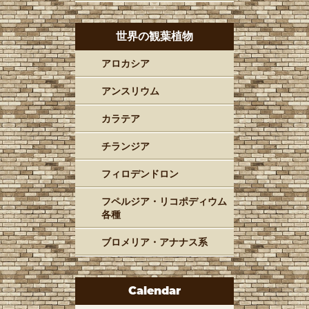
世界の観葉植物
アロカシア
アンスリウム
カラテア
チランジア
フィロデンドロン
フペルジア・リコポディウム
各種
ブロメリア・アナナス系
Calendar