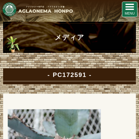
メディア
PC172591