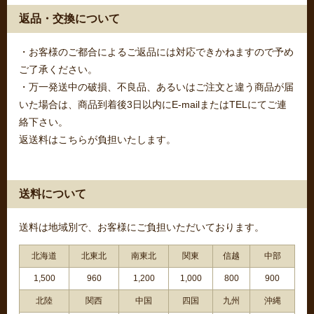
返品・交換について
・お客様のご都合によるご返品には対応できかねますので予め
ご了承ください。
・万一発送中の破損、不良品、あるいはご注文と違う商品が届
いた場合は、商品到着後3日以内にE-mailまたはTELにてご連
絡下さい。
返送料はこちらが負担いたします。
送料について
送料は地域別で、お客様にご負担いただいております。
北海道
北東北
南東北
関東
信越
中部
1,500
960
1,200
1,000
800
900
北陸
関西
中国
四国
九州
沖縄