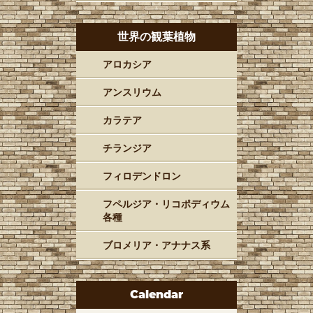
世界の観葉植物
アロカシア
アンスリウム
カラテア
チランジア
フィロデンドロン
フペルジア・リコポディウム
各種
ブロメリア・アナナス系
Calendar