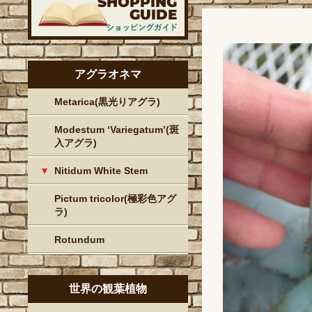
アグラオネマ
Metarica(黒光りアグラ)
Modestum ‘Variegatum’(斑
入アグラ)
Nitidum White Stem
Pictum tricolor(極彩色アグ
ラ)
Rotundum
世界の観葉植物