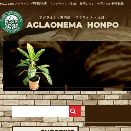
PC172597アグラオネマ専門販売店 『アグラオネマ本舗』 映画レオンで使用された観葉植物