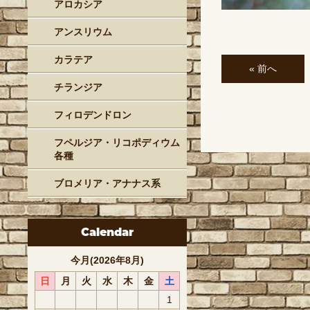
アロカシア
アンスリウム
カラテア
« 前へ
チランジア
フィロデンドロン
フペルジア・リコポディウム
各種
ブロメリア・アナナス系
Calendar
今月(2026年8月)
日
月
火
水
木
金
土
1